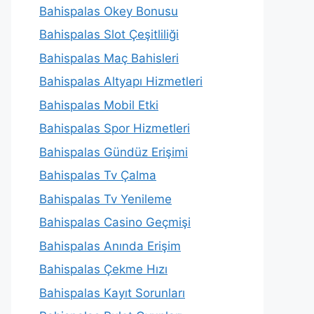
Bahispalas Okey Bonusu
Bahispalas Slot Çeşitliliği
Bahispalas Maç Bahisleri
Bahispalas Altyapı Hizmetleri
Bahispalas Mobil Etki
Bahispalas Spor Hizmetleri
Bahispalas Gündüz Erişimi
Bahispalas Tv Çalma
Bahispalas Tv Yenileme
Bahispalas Casino Geçmişi
Bahispalas Anında Erişim
Bahispalas Çekme Hızı
Bahispalas Kayıt Sorunları