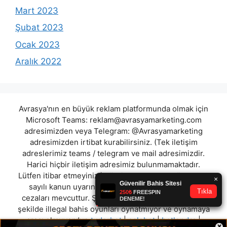
Mart 2023
Şubat 2023
Ocak 2023
Aralık 2022
Avrasya'nın en büyük reklam platformunda olmak için
Microsoft Teams:
reklam@avrasyamarketing.com
adresimizden veya Telegram: @Avrasyamarketing
adresimizden irtibat kurabilirsiniz. (Tek iletişim
adreslerimiz teams / telegram ve mail adresimizdir.
Harici hiçbir iletişim adresimiz bulunmamaktadır.
Lütfen itibar etmeyiniz.) Türkiye yasalarına göre 7258
sayılı kanun uyarınca yasa dışı bahis oynamanın
cezaları mevcuttur. Şu an bulunduğunuz site hiç bir
şekilde illegal bahis oyunları oynatmıyor ve oynamaya
aracı olmuyordur.
tudorbet
|
oslobet
|
betlondra
|
×