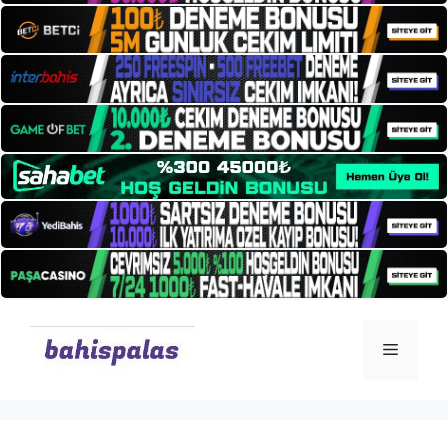
İçeriğe
atla
Menü