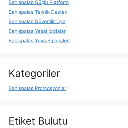
Bahispalas Güçlü Platform
Bahispalas Teknik Destek
Bahispalas Güvenilir Üye
Bahispalas Yasal İddialar
Bahispalas Yuva Siparişleri
Kategoriler
Bahispalas Promosyonlar
Etiket Bulutu