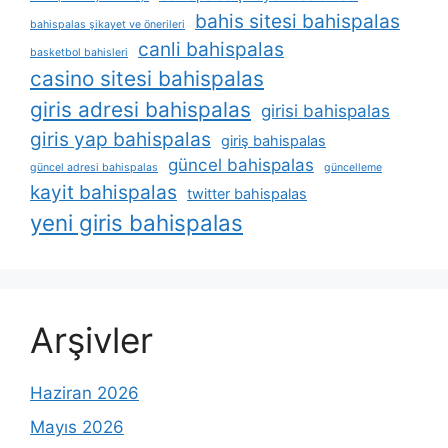
bahis sitesi bahispalas
bahispalas şikayet ve önerileri
canli bahispalas
basketbol bahisleri
casino sitesi bahispalas
giris adresi bahispalas
girisi bahispalas
giris yap bahispalas
giriş bahispalas
güncel bahispalas
güncel adresi bahispalas
güncelleme
kayit bahispalas
twitter bahispalas
yeni giris bahispalas
Arşivler
Haziran 2026
Mayıs 2026