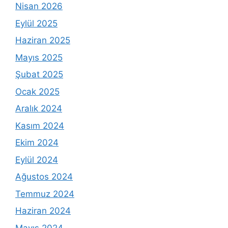
Nisan 2026
Eylül 2025
Haziran 2025
Mayıs 2025
Şubat 2025
Ocak 2025
Aralık 2024
Kasım 2024
Ekim 2024
Eylül 2024
Ağustos 2024
Temmuz 2024
Haziran 2024
Mayıs 2024