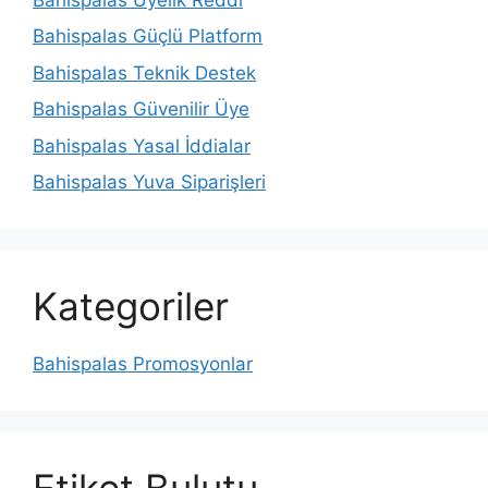
Bahispalas Güçlü Platform
Bahispalas Teknik Destek
Bahispalas Güvenilir Üye
Bahispalas Yasal İddialar
Bahispalas Yuva Siparişleri
Kategoriler
Bahispalas Promosyonlar