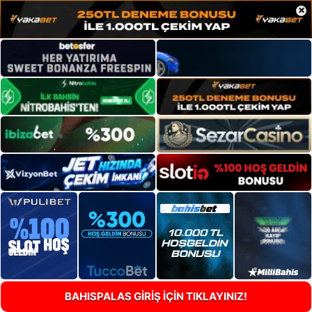
×
BAHISPALAS GİRİŞ İÇİN TIKLAYINIZ!