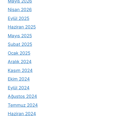
Mayıs 2026
Nisan 2026
Eylül 2025
Haziran 2025
Mayıs 2025
Şubat 2025
Ocak 2025
Aralık 2024
Kasım 2024
Ekim 2024
Eylül 2024
Ağustos 2024
Temmuz 2024
Haziran 2024