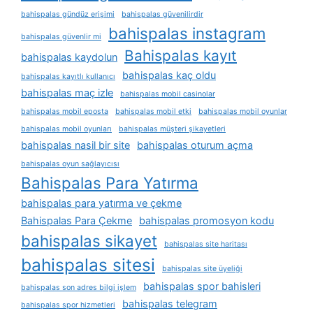
bahispalas gündüz erişimi
bahispalas güvenilirdir
bahispalas instagram
bahispalas güvenlir mi
Bahispalas kayıt
bahispalas kaydolun
bahispalas kaç oldu
bahispalas kayıtlı kullanıcı
bahispalas maç izle
bahispalas mobil casinolar
bahispalas mobil eposta
bahispalas mobil etki
bahispalas mobil oyunlar
bahispalas mobil oyunları
bahispalas müşteri şikayetleri
bahispalas nasil bir site
bahispalas oturum açma
bahispalas oyun sağlayıcısı
Bahispalas Para Yatırma
bahispalas para yatırma ve çekme
Bahispalas Para Çekme
bahispalas promosyon kodu
bahispalas sikayet
bahispalas site haritası
bahispalas sitesi
bahispalas site üyeliği
bahispalas spor bahisleri
bahispalas son adres bilgi işlem
bahispalas telegram
bahispalas spor hizmetleri