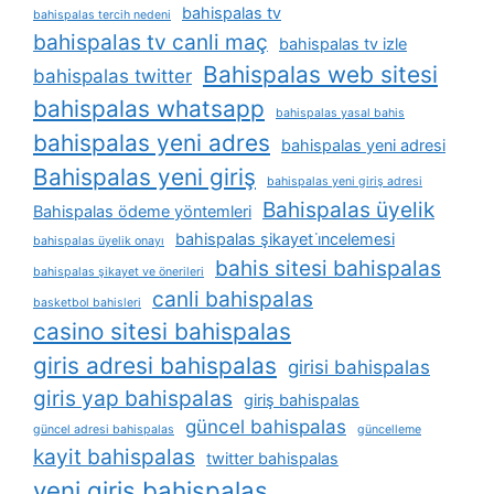
bahispalas tv
bahispalas tercih nedeni
bahispalas tv canli maç
bahispalas tv izle
Bahispalas web sitesi
bahispalas twitter
bahispalas whatsapp
bahispalas yasal bahis
bahispalas yeni adres
bahispalas yeni adresi
Bahispalas yeni giriş
bahispalas yeni giriş adresi
Bahispalas üyelik
Bahispalas ödeme yöntemleri
bahispalas şikayet i̇ncelemesi
bahispalas üyelik onayı
bahis sitesi bahispalas
bahispalas şikayet ve önerileri
canli bahispalas
basketbol bahisleri
casino sitesi bahispalas
giris adresi bahispalas
girisi bahispalas
giris yap bahispalas
giriş bahispalas
güncel bahispalas
güncel adresi bahispalas
güncelleme
kayit bahispalas
twitter bahispalas
yeni giris bahispalas