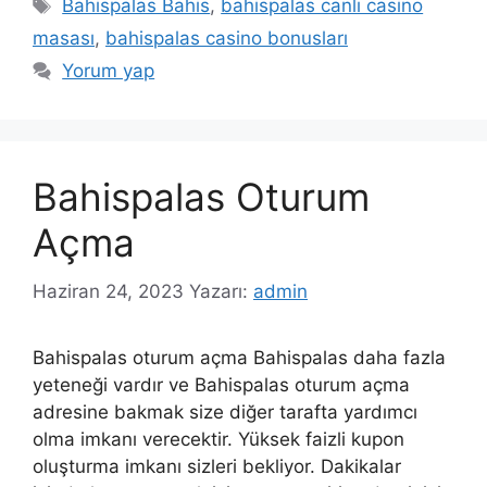
Etiketler
Bahispalas Bahis
,
bahispalas canlı casino
masası
,
bahispalas casino bonusları
Yorum yap
Bahispalas Oturum
Açma
Haziran 24, 2023
Yazarı:
admin
Bahispalas oturum açma Bahispalas daha fazla
yeteneği vardır ve Bahispalas oturum açma
adresine bakmak size diğer tarafta yardımcı
olma imkanı verecektir. Yüksek faizli kupon
oluşturma imkanı sizleri bekliyor. Dakikalar