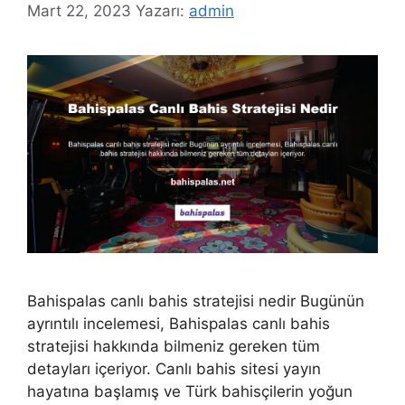
Mart 22, 2023
Yazarı:
admin
Bahispalas canlı bahis stratejisi nedir Bugünün
ayrıntılı incelemesi, Bahispalas canlı bahis
stratejisi hakkında bilmeniz gereken tüm
detayları içeriyor. Canlı bahis sitesi yayın
hayatına başlamış ve Türk bahisçilerin yoğun