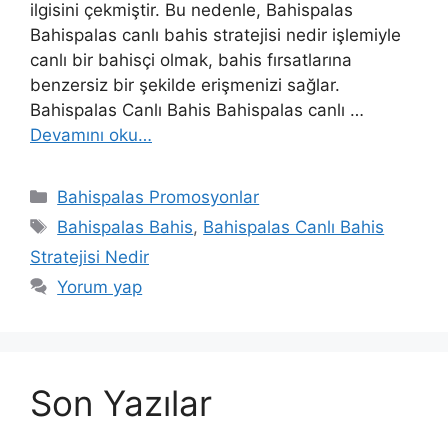
ilgisini çekmiştir. Bu nedenle, Bahispalas
Bahispalas canlı bahis stratejisi nedir işlemiyle
canlı bir bahisçi olmak, bahis fırsatlarına
benzersiz bir şekilde erişmenizi sağlar.
Bahispalas Canlı Bahis Bahispalas canlı …
Devamını oku…
Kategoriler
Bahispalas Promosyonlar
Etiketler
Bahispalas Bahis
,
Bahispalas Canlı Bahis
Stratejisi Nedir
Yorum yap
Son Yazılar