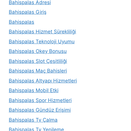
Bahispalas Adresi
Bahispalas Giriş
Bahispalas
Bahispalas Hizmet Sürekliliği
Bahispalas Teknoloji Uyumu
Bahispalas Okey Bonusu
Bahispalas Slot Çeşitliliği
Bahispalas Maç Bahisleri
Bahispalas Altyapı Hizmetleri
Bahispalas Mobil Etki
Bahispalas Spor Hizmetleri
Bahispalas Gündüz Erişimi
Bahispalas Tv Çalma
Bahispalas Tv Yenileme