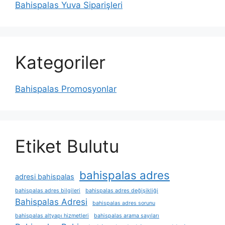
Bahispalas Yuva Siparişleri
Kategoriler
Bahispalas Promosyonlar
Etiket Bulutu
bahispalas adres
adresi bahispalas
bahispalas adres bilgileri
bahispalas adres değişikliği
Bahispalas Adresi
bahispalas adres sorunu
bahispalas altyapı hizmetleri
bahispalas arama sayıları