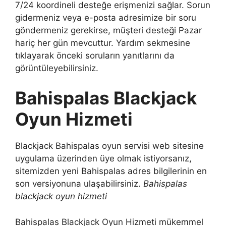
7/24 koordineli desteğe erişmenizi sağlar. Sorun
gidermeniz veya e-posta adresimize bir soru
göndermeniz gerekirse, müşteri desteği Pazar
hariç her gün mevcuttur. Yardım sekmesine
tıklayarak önceki soruların yanıtlarını da
görüntüleyebilirsiniz.
Bahispalas Blackjack
Oyun Hizmeti
Blackjack Bahispalas oyun servisi web sitesine
uygulama üzerinden üye olmak istiyorsanız,
sitemizden yeni Bahispalas adres bilgilerinin en
son versiyonuna ulaşabilirsiniz.
Bahispalas
blackjack oyun hizmeti
Bahispalas Blackjack Oyun Hizmeti mükemmel