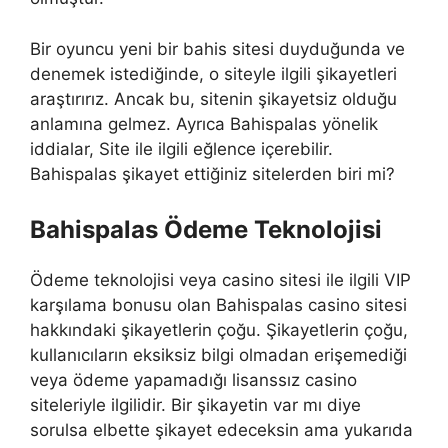
Bir oyuncu yeni bir bahis sitesi duyduğunda ve
denemek istediğinde, o siteyle ilgili şikayetleri
araştırırız. Ancak bu, sitenin şikayetsiz olduğu
anlamına gelmez. Ayrıca Bahispalas yönelik
iddialar, Site ile ilgili eğlence içerebilir.
Bahispalas şikayet ettiğiniz sitelerden biri mi?
Bahispalas Ödeme Teknolojisi
Ödeme teknolojisi veya casino sitesi ile ilgili VIP
karşılama bonusu olan Bahispalas casino sitesi
hakkındaki şikayetlerin çoğu. Şikayetlerin çoğu,
kullanıcıların eksiksiz bilgi olmadan erişemediği
veya ödeme yapamadığı lisanssız casino
siteleriyle ilgilidir. Bir şikayetin var mı diye
sorulsa elbette şikayet edeceksin ama yukarıda