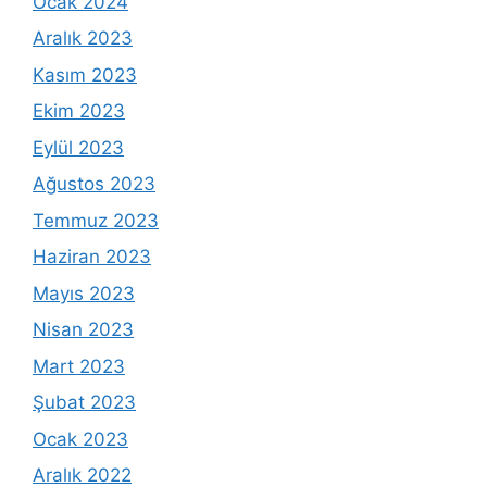
Ocak 2024
Aralık 2023
Kasım 2023
Ekim 2023
Eylül 2023
Ağustos 2023
Temmuz 2023
Haziran 2023
Mayıs 2023
Nisan 2023
Mart 2023
Şubat 2023
Ocak 2023
Aralık 2022