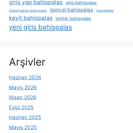
giris yap bahispalas
giriş bahispalas
güncel bahispalas
güncel adresi bahispalas
güncelleme
kayit bahispalas
twitter bahispalas
yeni giris bahispalas
Arşivler
Haziran 2026
Mayıs 2026
Nisan 2026
Eylül 2025
Haziran 2025
Mayıs 2025