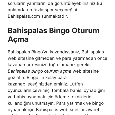
soruların yanıtlarını da görüntüleyebilirsiniz.Bu
anlamda en fazla spor seçeneğini
Bahispalas.com sunmaktadır.
Bahispalas Bingo Oturum
Açma
Bahispalas Bingo’yu kazandıysanız, Bahispalas
web sitesine gitmeden ve para yatırmadan önce
kazanan adresinizi doğrulamanız gerekir.
Bahispalas bingo oturum açma
web sitesine
göz atın. Bingo ile kolay para
kazanabileceğinizden eminiz. Lütfen
oyuncuların çevrimiçi tombala bahisi oynadığını
ve bahis oynamak için ödeme tekniklerini
kullandığını unutmayın. Para yatırmak ve bingo
oynamak için Bahispalas web sitesini ziyaret