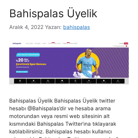
Bahispalas Üyelik
Aralık 4, 2022
Yazarı:
bahispalas
Bahispalas Üyelik Bahispalas Üyelik twitter
hesabı @Bahispalas’dir ve hesaba arama
motorundan veya resmi web sitesinin alt
kısmındaki Bahispalas Twitter’ına tıklayarak
katılabilirsiniz. Bahispalas hesabı kullanıcı