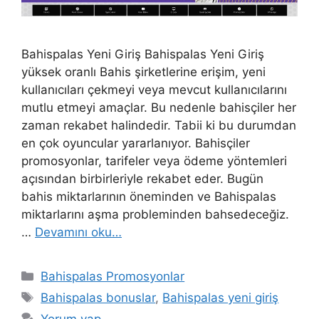
Bahispalas Yeni Giriş Bahispalas Yeni Giriş
yüksek oranlı Bahis şirketlerine erişim, yeni
kullanıcıları çekmeyi veya mevcut kullanıcılarını
mutlu etmeyi amaçlar. Bu nedenle bahisçiler her
zaman rekabet halindedir. Tabii ki bu durumdan
en çok oyuncular yararlanıyor. Bahisçiler
promosyonlar, tarifeler veya ödeme yöntemleri
açısından birbirleriyle rekabet eder. Bugün
bahis miktarlarının öneminden ve Bahispalas
miktarlarını aşma probleminden bahsedeceğiz.
…
Devamını oku…
Kategoriler
Bahispalas Promosyonlar
Etiketler
Bahispalas bonuslar
,
Bahispalas yeni giriş