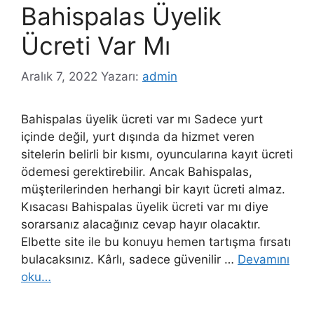
Bahispalas Üyelik
Ücreti Var Mı
Aralık 7, 2022
Yazarı:
admin
Bahispalas üyelik ücreti var mı Sadece yurt
içinde değil, yurt dışında da hizmet veren
sitelerin belirli bir kısmı, oyuncularına kayıt ücreti
ödemesi gerektirebilir. Ancak Bahispalas,
müşterilerinden herhangi bir kayıt ücreti almaz.
Kısacası Bahispalas üyelik ücreti var mı diye
sorarsanız alacağınız cevap hayır olacaktır.
Elbette site ile bu konuyu hemen tartışma fırsatı
bulacaksınız. Kârlı, sadece güvenilir …
Devamını
oku…