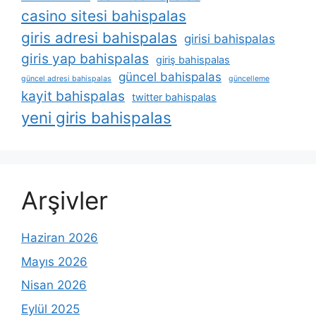
casino sitesi bahispalas
giris adresi bahispalas
girisi bahispalas
giris yap bahispalas
giriş bahispalas
güncel bahispalas
güncel adresi bahispalas
güncelleme
kayit bahispalas
twitter bahispalas
yeni giris bahispalas
Arşivler
Haziran 2026
Mayıs 2026
Nisan 2026
Eylül 2025