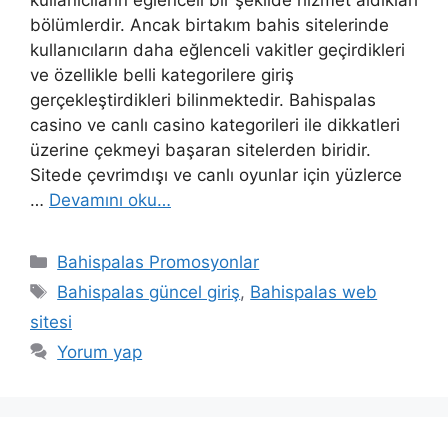
kullanıcıların eğlenceli bir şekilde hizmet aldıkları
bölümlerdir. Ancak birtakım bahis sitelerinde
kullanıcıların daha eğlenceli vakitler geçirdikleri
ve özellikle belli kategorilere giriş
gerçekleştirdikleri bilinmektedir. Bahispalas
casino ve canlı casino kategorileri ile dikkatleri
üzerine çekmeyi başaran sitelerden biridir.
Sitede çevrimdışı ve canlı oyunlar için yüzlerce
…
Devamını oku…
Kategoriler
Bahispalas Promosyonlar
Etiketler
Bahispalas güncel giriş
,
Bahispalas web
sitesi
Yorum yap