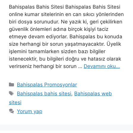
Bahispalas Bahis Sitesi Bahispalas Bahis Sitesi
online kumar sitelerinin en can sıkıcı yönlerinden
biri dosya sorunudur. Ne yazık ki, geri çekilirken
güvenlik önlemleri adına birçok kişiyi taciz
etmeye devam ediyorlar. Bahispalas bu konuda
size herhangi bir sorun yaşatmayacaktır. Üyelik
işlemini tamamlarken sizden bazı bilgiler
istenecektir, bu bilgileri doğru ve hatasız olarak
verirseniz herhangi bir sorun …
Devamını oku…
Kategoriler
Bahispalas Promosyonlar
Etiketler
Bahispalas bahis sitesi
,
Bahispalas web
sitesi
Yorum yap