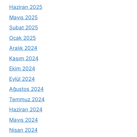
Haziran 2025
Mayıs 2025
Şubat 2025
Ocak 2025
Aralık 2024
Kasım 2024
Ekim 2024
Eylül 2024
Ağustos 2024
Temmuz 2024
Haziran 2024
Mayıs 2024
Nisan 2024