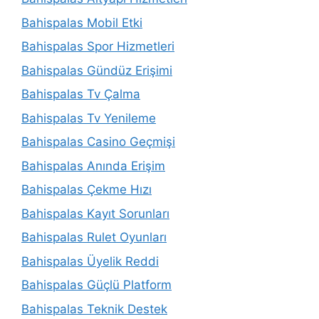
Bahispalas Mobil Etki
Bahispalas Spor Hizmetleri
Bahispalas Gündüz Erişimi
Bahispalas Tv Çalma
Bahispalas Tv Yenileme
Bahispalas Casino Geçmişi
Bahispalas Anında Erişim
Bahispalas Çekme Hızı
Bahispalas Kayıt Sorunları
Bahispalas Rulet Oyunları
Bahispalas Üyelik Reddi
Bahispalas Güçlü Platform
Bahispalas Teknik Destek