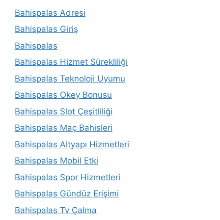
Bahispalas Adresi
Bahispalas Giriş
Bahispalas
Bahispalas Hizmet Sürekliliği
Bahispalas Teknoloji Uyumu
Bahispalas Okey Bonusu
Bahispalas Slot Çeşitliliği
Bahispalas Maç Bahisleri
Bahispalas Altyapı Hizmetleri
Bahispalas Mobil Etki
Bahispalas Spor Hizmetleri
Bahispalas Gündüz Erişimi
Bahispalas Tv Çalma