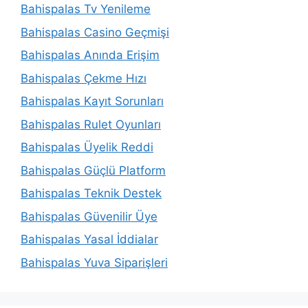
Bahispalas Tv Yenileme
Bahispalas Casino Geçmişi
Bahispalas Anında Erişim
Bahispalas Çekme Hızı
Bahispalas Kayıt Sorunları
Bahispalas Rulet Oyunları
Bahispalas Üyelik Reddi
Bahispalas Güçlü Platform
Bahispalas Teknik Destek
Bahispalas Güvenilir Üye
Bahispalas Yasal İddialar
Bahispalas Yuva Siparişleri