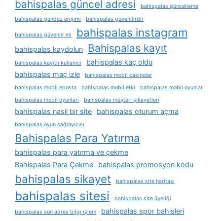
bahispalas güncel adresi
bahispalas güncelleme
bahispalas gündüz erişimi
bahispalas güvenilirdir
bahispalas instagram
bahispalas güvenlir mi
Bahispalas kayıt
bahispalas kaydolun
bahispalas kaç oldu
bahispalas kayıtlı kullanıcı
bahispalas maç izle
bahispalas mobil casinolar
bahispalas mobil eposta
bahispalas mobil etki
bahispalas mobil oyunlar
bahispalas mobil oyunları
bahispalas müşteri şikayetleri
bahispalas nasil bir site
bahispalas oturum açma
bahispalas oyun sağlayıcısı
Bahispalas Para Yatırma
bahispalas para yatırma ve çekme
Bahispalas Para Çekme
bahispalas promosyon kodu
bahispalas sikayet
bahispalas site haritası
bahispalas sitesi
bahispalas site üyeliği
bahispalas spor bahisleri
bahispalas son adres bilgi işlem