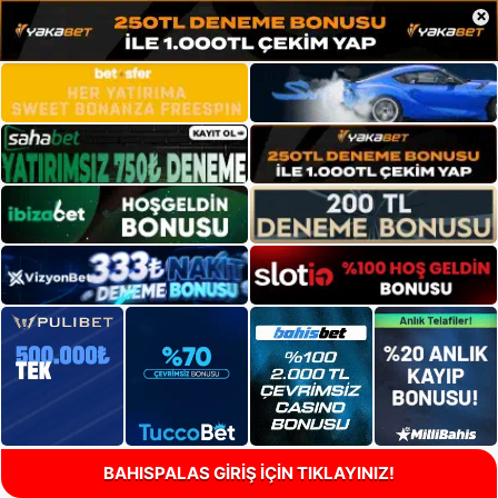
×
BAHISPALAS GİRİŞ İÇİN TIKLAYINIZ!