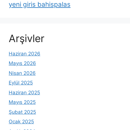
yeni giris bahispalas
Arşivler
Haziran 2026
Mayıs 2026
Nisan 2026
Eylül 2025
Haziran 2025
Mayıs 2025
Şubat 2025
Ocak 2025