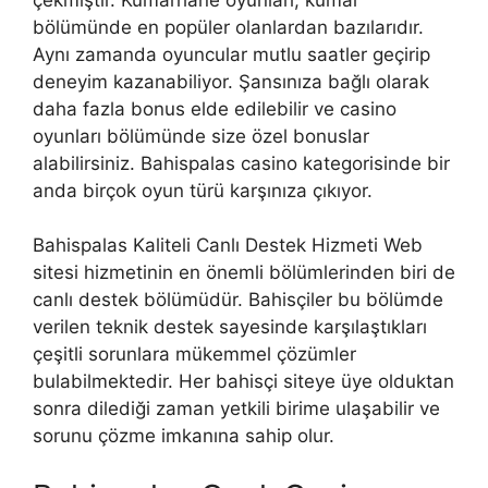
bölümünde en popüler olanlardan bazılarıdır.
Aynı zamanda oyuncular mutlu saatler geçirip
deneyim kazanabiliyor. Şansınıza bağlı olarak
daha fazla bonus elde edilebilir ve casino
oyunları bölümünde size özel bonuslar
alabilirsiniz. Bahispalas casino kategorisinde bir
anda birçok oyun türü karşınıza çıkıyor.
Bahispalas Kaliteli Canlı Destek Hizmeti Web
sitesi hizmetinin en önemli bölümlerinden biri de
canlı destek bölümüdür. Bahisçiler bu bölümde
verilen teknik destek sayesinde karşılaştıkları
çeşitli sorunlara mükemmel çözümler
bulabilmektedir. Her bahisçi siteye üye olduktan
sonra dilediği zaman yetkili birime ulaşabilir ve
sorunu çözme imkanına sahip olur.