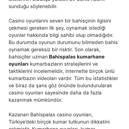
sunduğu söylenebilir.
Casino oyunlarını seven bir bahisçinin ilgisini
çekmesi gereken ilk şey, oynamak istediği
oyunlar hakkında bilgi sahibi olup olmadığıdır.
Bu durumda oyunun durumunu bilmeden bahis
oynamak gereksiz bir risktir. Son olarak,
bahisçiler uzman
Bahispalas kumarhane
oyunları
kumarbazların stratejilerini ve
taktiklerini incelemelidir, internette birçok ünlü
kumarbazın videoları vardır. Tüm bu istatistikler
ve biraz da şans göz önünde bulundurularak
casino oyunları sayesinde daha da fazla
kazanmak mümkündür.
Kazanan Bahispalas casino oyunları,
Türkiye’deki birçok kumar tutkunun dikkatini
çekmiştir. Kumarhane oyunları, kumar