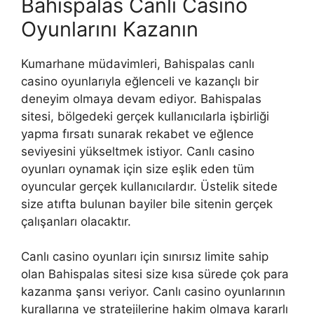
Bahispalas Canlı Casino
Oyunlarını Kazanın
Kumarhane müdavimleri, Bahispalas canlı
casino oyunlarıyla eğlenceli ve kazançlı bir
deneyim olmaya devam ediyor. Bahispalas
sitesi, bölgedeki gerçek kullanıcılarla işbirliği
yapma fırsatı sunarak rekabet ve eğlence
seviyesini yükseltmek istiyor. Canlı casino
oyunları oynamak için size eşlik eden tüm
oyuncular gerçek kullanıcılardır. Üstelik sitede
size atıfta bulunan bayiler bile sitenin gerçek
çalışanları olacaktır.
Canlı casino oyunları için sınırsız limite sahip
olan Bahispalas sitesi size kısa sürede çok para
kazanma şansı veriyor. Canlı casino oyunlarının
kurallarına ve stratejilerine hakim olmaya kararlı