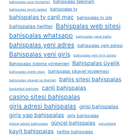
bahispalas telegram
bahispalas spor hizmetleri
bahispalas tv
bahispalas tercih nedeni
bahispalas tv canli maç
bahispalas tv izle
Bahispalas web sitesi
bahispalas twitter
bahispalas whatsapp
bahispalas yasal bahis
bahispalas yeni adres
bahispalas yeni adresi
Bahispalas yeni giriş
bahispalas yeni giriş adresi
Bahispalas üyelik
Bahispalas ödeme yöntemleri
bahispalas şikayet i̇ncelemesi
bahispalas üyelik onayı
bahis sitesi bahispalas
bahispalas şikayet ve önerileri
canli bahispalas
basketbol bahisleri
casino sitesi bahispalas
giris adresi bahispalas
girisi bahispalas
giris yap bahispalas
giriş bahispalas
güncel bahispalas
güncel adresi bahispalas
güncelleme
kayit bahispalas
twitter bahispalas