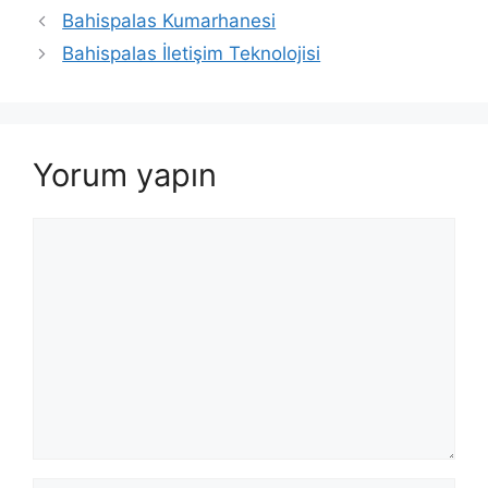
Bahispalas Kumarhanesi
Bahispalas İletişim Teknolojisi
Yorum yapın
Yorum