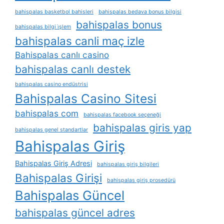
bahispalas basketbol bahisleri
bahispalas bedava bonus bilgisi
bahispalas bonus
bahispalas bilgi i̇şlem
bahispalas canli maç izle
Bahispalas canlı casino
bahispalas canlı destek
bahispalas casino endüstrisi
Bahispalas Casino Sitesi
bahispalas com
bahispalas facebook seçeneği
bahispalas giris yap
bahispalas genel standartlar
Bahispalas Giriş
Bahispalas Giriş Adresi
bahispalas giriş bilgileri
Bahispalas Girişi
bahispalas giriş prosedürü
Bahispalas Güncel
bahispalas güncel adres