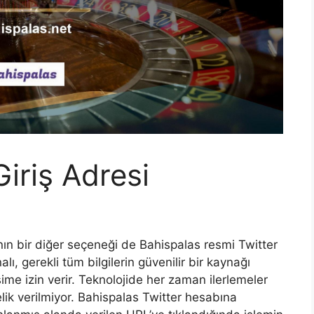
iriş Adresi
nın bir diğer seçeneği de Bahispalas resmi Twitter
ı, gerekli tüm bilgilerin güvenilir bir kaynağı
şime izin verir. Teknolojide her zaman ilerlemeler
ik verilmiyor. Bahispalas Twitter hesabına