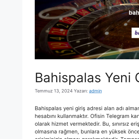
Bahispalas Yeni G
Temmuz 13, 2024
Yazarı:
admin
Bahispalas yeni giriş adresi alan adı alma
hesabını kullanmaktır. Ofisin Telegram kanal
olarak hizmet vermektedir. Bu, sınırsız eri
olmasına rağmen, bunlara en yüksek öncel