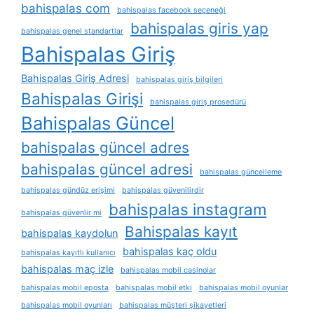
bahispalas com
bahispalas facebook seçeneği
bahispalas giris yap
bahispalas genel standartlar
Bahispalas Giriş
Bahispalas Giriş Adresi
bahispalas giriş bilgileri
Bahispalas Girişi
bahispalas giriş prosedürü
Bahispalas Güncel
bahispalas güncel adres
bahispalas güncel adresi
bahispalas güncelleme
bahispalas gündüz erişimi
bahispalas güvenilirdir
bahispalas instagram
bahispalas güvenlir mi
Bahispalas kayıt
bahispalas kaydolun
bahispalas kaç oldu
bahispalas kayıtlı kullanıcı
bahispalas maç izle
bahispalas mobil casinolar
bahispalas mobil eposta
bahispalas mobil etki
bahispalas mobil oyunlar
bahispalas mobil oyunları
bahispalas müşteri şikayetleri