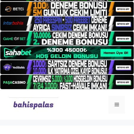
İçeriğe
atla
Menü