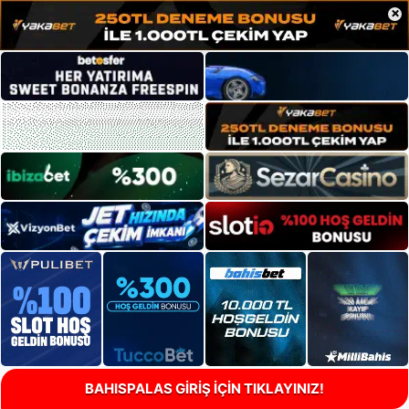
×
BAHISPALAS GİRİŞ İÇİN TIKLAYINIZ!