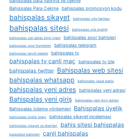
bahispalas para yatırma ve çekme
Bahispalas Para Çekme
bahispalas promosyon kodu
bahispalas sikayet
bahispalas site haritası
bahispalas sitesi
bahispalas site üyeliği
bahispalas spor bahisleri
bahispalas son adres bilgi işlem
bahispalas telegram
bahispalas spor hizmetleri
bahispalas tv
bahispalas tercih nedeni
bahispalas tv canli maç
bahispalas tv izle
Bahispalas web sitesi
bahispalas twitter
bahispalas whatsapp
bahispalas yasal bahis
bahispalas yeni adres
bahispalas yeni adresi
Bahispalas yeni giriş
bahispalas yeni giriş adresi
Bahispalas üyelik
Bahispalas ödeme yöntemleri
bahispalas şikayet i̇ncelemesi
bahispalas üyelik onayı
bahis sitesi bahispalas
bahispalas şikayet ve önerileri
canli bahispalas
basketbol bahisleri