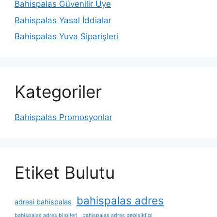
Bahispalas Güvenilir Üye
Bahispalas Yasal İddialar
Bahispalas Yuva Siparişleri
Kategoriler
Bahispalas Promosyonlar
Etiket Bulutu
bahispalas adres
adresi bahispalas
bahispalas adres bilgileri
bahispalas adres değişikliği