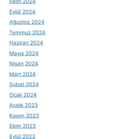
Ekim 2024
Eylül 2024
Ağustos 2024
Temmuz 2024
Haziran 2024
Mayıs 2024
Nisan 2024
Mart 2024
Şubat 2024
Ocak 2024
Aralık 2023
Kasım 2023
Ekim 2023
Eylül 2023