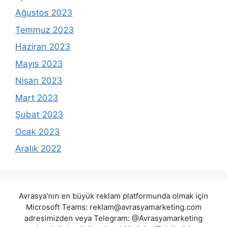
Ağustos 2023
Temmuz 2023
Haziran 2023
Mayıs 2023
Nisan 2023
Mart 2023
Şubat 2023
Ocak 2023
Aralık 2022
Avrasya'nın en büyük reklam platformunda olmak için
Microsoft Teams:
reklam@avrasyamarketing.com
adresimizden veya Telegram: @Avrasyamarketing