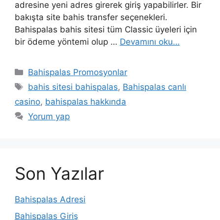
adresine yeni adres girerek giriş yapabilirler. Bir
bakışta site bahis transfer seçenekleri.
Bahispalas bahis sitesi tüm Classic üyeleri için
bir ödeme yöntemi olup …
Devamını oku…
Kategoriler
Bahispalas Promosyonlar
Etiketler
bahis sitesi bahispalas
,
Bahispalas canlı
casino
,
bahispalas hakkında
Yorum yap
Son Yazılar
Bahispalas Adresi
Bahispalas Giriş