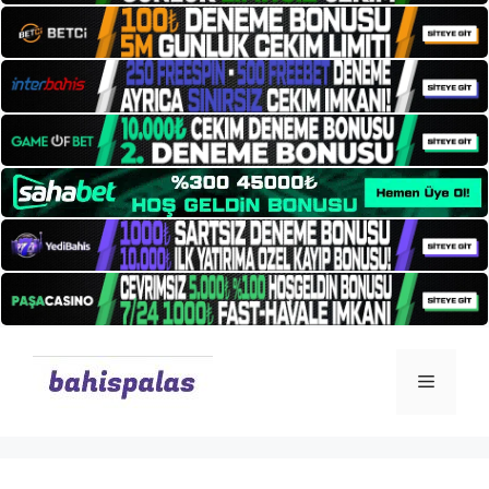
İçeriğe
atla
Menü