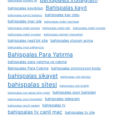
bahispalas güvenlir mi
Bahispalas kayıt
bahispalas kaydolun
bahispalas kaç oldu
bahispalas kayıtlı kullanıcı
bahispalas maç izle
bahispalas mobil casinolar
bahispalas mobil eposta
bahispalas mobil etki
bahispalas mobil oyunlar
bahispalas mobil oyunları
bahispalas müşteri şikayetleri
bahispalas nasil bir site
bahispalas oturum açma
bahispalas oyun sağlayıcısı
Bahispalas Para Yatırma
bahispalas para yatırma ve çekme
Bahispalas Para Çekme
bahispalas promosyon kodu
bahispalas sikayet
bahispalas site haritası
bahispalas sitesi
bahispalas site üyeliği
bahispalas spor bahisleri
bahispalas son adres bilgi işlem
bahispalas telegram
bahispalas spor hizmetleri
bahispalas tv
bahispalas tercih nedeni
bahispalas tv canli maç
bahispalas tv izle