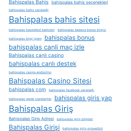
Bahispalas Bahis
bahispalas bahis seçenekleri
bahispalas bahis seçeneği
Bahispalas bahis sitesi
bahispalas basketbol bahisleri
bahispalas bedava bonus bilgisi
bahispalas bonus
bahispalas bilgi i̇şlem
bahispalas canli maç izle
Bahispalas canlı casino
bahispalas canlı destek
bahispalas casino endüstrisi
Bahispalas Casino Sitesi
bahispalas com
bahispalas facebook seçeneği
bahispalas giris yap
bahispalas genel standartlar
Bahispalas Giriş
Bahispalas Giriş Adresi
bahispalas giriş bilgileri
Bahispalas Girişi
bahispalas giriş prosedürü