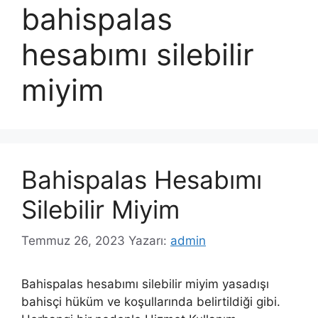
bahispalas
hesabımı silebilir
miyim
Bahispalas Hesabımı
Silebilir Miyim
Temmuz 26, 2023
Yazarı:
admin
Bahispalas hesabımı silebilir miyim yasadışı
bahisçi hüküm ve koşullarında belirtildiği gibi.