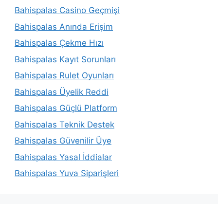
Bahispalas Casino Geçmişi
Bahispalas Anında Erişim
Bahispalas Çekme Hızı
Bahispalas Kayıt Sorunları
Bahispalas Rulet Oyunları
Bahispalas Üyelik Reddi
Bahispalas Güçlü Platform
Bahispalas Teknik Destek
Bahispalas Güvenilir Üye
Bahispalas Yasal İddialar
Bahispalas Yuva Siparişleri