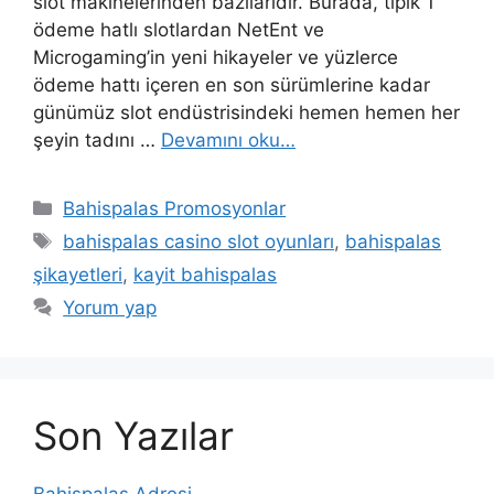
slot makinelerinden bazılarıdır. Burada, tipik 1
ödeme hatlı slotlardan NetEnt ve
Microgaming’in yeni hikayeler ve yüzlerce
ödeme hattı içeren en son sürümlerine kadar
günümüz slot endüstrisindeki hemen hemen her
şeyin tadını …
Devamını oku…
Kategoriler
Bahispalas Promosyonlar
Etiketler
bahispalas casino slot oyunları
,
bahispalas
şikayetleri
,
kayit bahispalas
Yorum yap
Son Yazılar