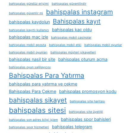
bahispalas gündüz erişimi
bahispalas güvenilirdir
bahispalas instagram
bahispalas güvenlir mi
Bahispalas kayıt
bahispalas kaydolun
bahispalas kaç oldu
bahispalas kayıtlı kullanıcı
bahispalas maç izle
bahispalas mobil casinolar
bahispalas mobil eposta
bahispalas mobil etki
bahispalas mobil oyunlar
bahispalas mobil oyunları
bahispalas müşteri şikayetleri
bahispalas nasil bir site
bahispalas oturum açma
bahispalas oyun sağlayıcısı
Bahispalas Para Yatırma
bahispalas para yatırma ve çekme
Bahispalas Para Çekme
bahispalas promosyon kodu
bahispalas sikayet
bahispalas site haritası
bahispalas sitesi
bahispalas site üyeliği
bahispalas spor bahisleri
bahispalas son adres bilgi işlem
bahispalas telegram
bahispalas spor hizmetleri