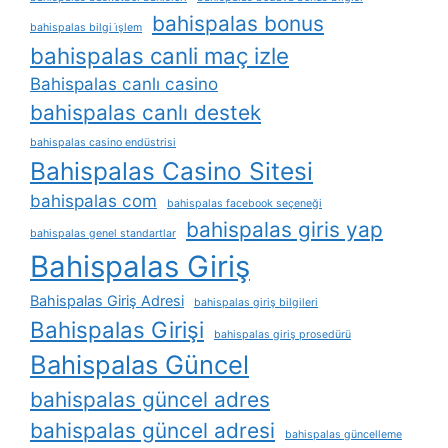
bahispalas bonus
bahispalas bilgi i̇şlem
bahispalas canli maç izle
Bahispalas canlı casino
bahispalas canlı destek
bahispalas casino endüstrisi
Bahispalas Casino Sitesi
bahispalas com
bahispalas facebook seçeneği
bahispalas giris yap
bahispalas genel standartlar
Bahispalas Giriş
Bahispalas Giriş Adresi
bahispalas giriş bilgileri
Bahispalas Girişi
bahispalas giriş prosedürü
Bahispalas Güncel
bahispalas güncel adres
bahispalas güncel adresi
bahispalas güncelleme