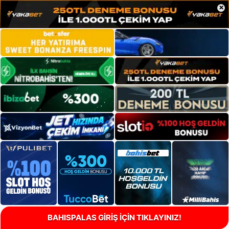
×
BAHISPALAS GİRİŞ İÇİN TIKLAYINIZ!