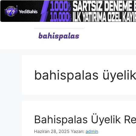
İçeriğe
atla
bahispalas üyelik
Bahispalas Üyelik R
Haziran 28, 2025
Yazarı:
admin