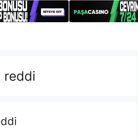
 reddi
eddi