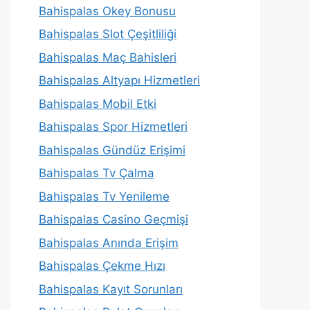
Bahispalas Okey Bonusu
Bahispalas Slot Çeşitliliği
Bahispalas Maç Bahisleri
Bahispalas Altyapı Hizmetleri
Bahispalas Mobil Etki
Bahispalas Spor Hizmetleri
Bahispalas Gündüz Erişimi
Bahispalas Tv Çalma
Bahispalas Tv Yenileme
Bahispalas Casino Geçmişi
Bahispalas Anında Erişim
Bahispalas Çekme Hızı
Bahispalas Kayıt Sorunları