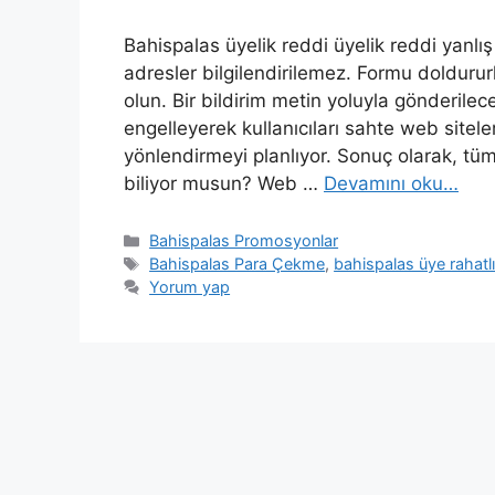
Bahispalas üyelik reddi üyelik reddi yanlış
adresler bilgilendirilemez. Formu doldururk
olun. Bir bildirim metin yoluyla gönderile
engelleyerek kullanıcıları sahte web siteler
yönlendirmeyi planlıyor. Sonuç olarak, tüm 
biliyor musun? Web …
Devamını oku…
Kategoriler
Bahispalas Promosyonlar
Etiketler
Bahispalas Para Çekme
,
bahispalas üye rahatlı
Yorum yap