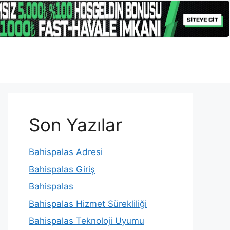
Son Yazılar
Bahispalas Adresi
Bahispalas Giriş
Bahispalas
Bahispalas Hizmet Sürekliliği
Bahispalas Teknoloji Uyumu